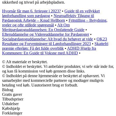
sikkerhed og trivsel på arbejdspladsen.
Hvornår får man 6. ferieuge i 2023?
•
Guide til en vellykket
lønforhandling som pædagog
•
Neuroaffektiv Tilgang til
Pædagogisk Arbejde – Knud Hellborn
•
Fritstilling – Betydning,
regler og ofte stillede spørgsmål
•
Alt Om
Meritpædagoguddannelsen: En Omfattende Guide
•
Efteruddannelse og Videreuddannelse for Pædagoger
•
Socialpædagoguddannelse: Alt hvad du behøver at vide
•
OK23
Resultater og Forventninger til Lønforhandlinger 2023
•
Skattefri
præmie efterløn: Få det fulde overblik
•
ADHD Hjælp fra
Kommunen: En Guide til Voksne med ADHD
•
© Alt materiale er beskyttet.
© Indholdet er beskyttet. Vi anbefaler produkter, vi selv står inde for,
og kan få kommission ved køb gennem disse links.
© Indholdet på denne hjemmeside er beskyttet af ophavsret. Vi
samarbejder med kommercielle partnere og modtager muligvis
betaling ved køb. Uautoriseret brug er forbudt.
Bidrag
Gratis gaver
Tilbudspriser
Udtalelser
Købshjælp
Forklaringer