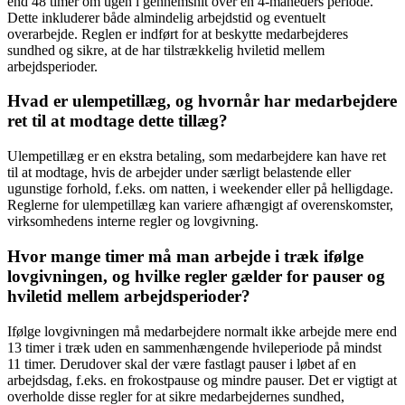
end 48 timer om ugen i gennemsnit over en 4-måneders periode.
Dette inkluderer både almindelig arbejdstid og eventuelt
overarbejde. Reglen er indført for at beskytte medarbejderes
sundhed og sikre, at de har tilstrækkelig hviletid mellem
arbejdsperioder.
Hvad er ulempetillæg, og hvornår har medarbejdere
ret til at modtage dette tillæg?
Ulempetillæg er en ekstra betaling, som medarbejdere kan have ret
til at modtage, hvis de arbejder under særligt belastende eller
ugunstige forhold, f.eks. om natten, i weekender eller på helligdage.
Reglerne for ulempetillæg kan variere afhængigt af overenskomster,
virksomhedens interne regler og lovgivning.
Hvor mange timer må man arbejde i træk ifølge
lovgivningen, og hvilke regler gælder for pauser og
hviletid mellem arbejdsperioder?
Ifølge lovgivningen må medarbejdere normalt ikke arbejde mere end
13 timer i træk uden en sammenhængende hvileperiode på mindst
11 timer. Derudover skal der være fastlagt pauser i løbet af en
arbejdsdag, f.eks. en frokostpause og mindre pauser. Det er vigtigt at
overholde disse regler for at sikre medarbejdernes sundhed,