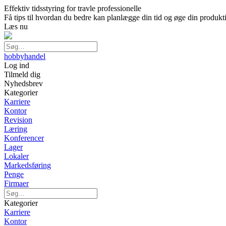
Effektiv tidsstyring for travle professionelle
Få tips til hvordan du bedre kan planlægge din tid og øge din produkti
Læs nu
hobbyhandel
Log ind
Tilmeld dig
Nyhedsbrev
Kategorier
Karriere
Kontor
Revision
Læring
Konferencer
Lager
Lokaler
Markedsføring
Penge
Firmaer
Kategorier
Karriere
Kontor