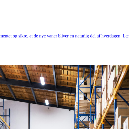
entet og sikre, at de nye vaner bliver en naturlig del af hverdagen. Læ