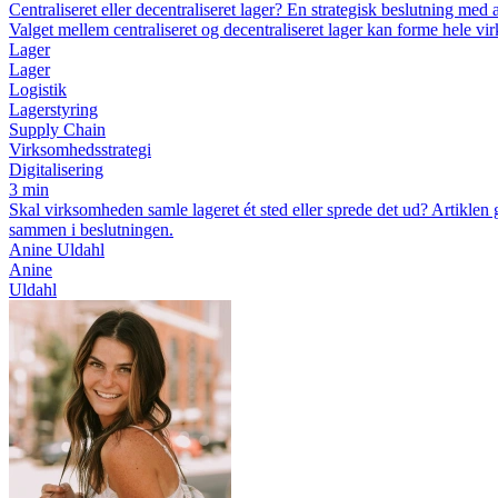
Centraliseret eller decentraliseret lager? En strategisk beslutning me
Valget mellem centraliseret og decentraliseret lager kan forme hele 
Lager
Lager
Logistik
Lagerstyring
Supply Chain
Virksomhedsstrategi
Digitalisering
3 min
Skal virksomheden samle lageret ét sted eller sprede det ud? Artiklen g
sammen i beslutningen.
Anine Uldahl
Anine
Uldahl