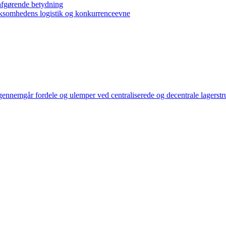
d afgørende betydning
virksomhedens logistik og konkurrenceevne
ennemgår fordele og ulemper ved centraliserede og decentrale lagerstruktu