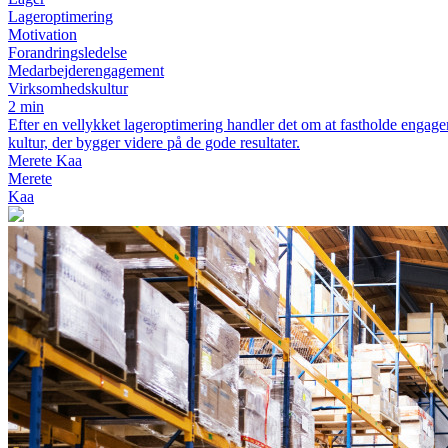
Lageroptimering
Motivation
Forandringsledelse
Medarbejderengagement
Virksomhedskultur
2 min
Efter en vellykket lageroptimering handler det om at fastholde engagem
kultur, der bygger videre på de gode resultater.
Merete Kaa
Merete
Kaa