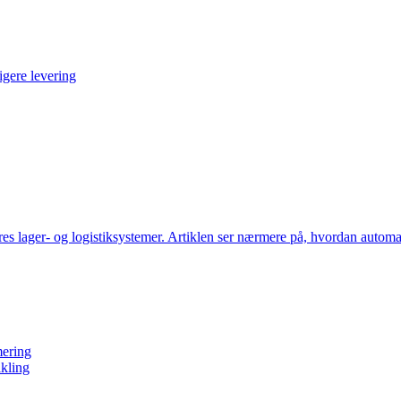
igere levering
eres lager- og logistiksystemer. Artiklen ser nærmere på, hvordan autom
mering
ikling