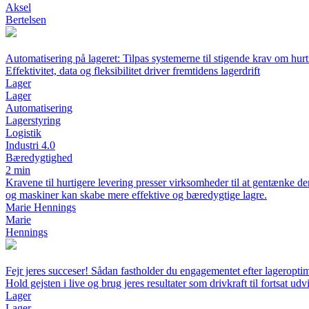
Aksel
Bertelsen
Automatisering på lageret: Tilpas systemerne til stigende krav om hurt
Effektivitet, data og fleksibilitet driver fremtidens lagerdrift
Lager
Lager
Automatisering
Lagerstyring
Logistik
Industri 4.0
Bæredygtighed
2 min
Kravene til hurtigere levering presser virksomheder til at gentænke d
og maskiner kan skabe mere effektive og bæredygtige lagre.
Marie Hennings
Marie
Hennings
Fejr jeres succeser! Sådan fastholder du engagementet efter lageropti
Hold gejsten i live og brug jeres resultater som drivkraft til fortsat udv
Lager
Lager