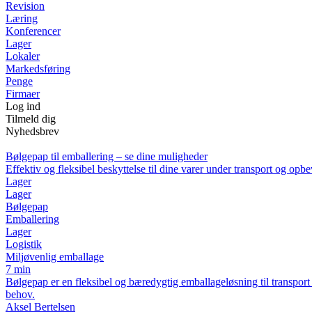
Revision
Læring
Konferencer
Lager
Lokaler
Markedsføring
Penge
Firmaer
Log ind
Tilmeld dig
Nyhedsbrev
Bølgepap til emballering – se dine muligheder
Effektiv og fleksibel beskyttelse til dine varer under transport og opb
Lager
Lager
Bølgepap
Emballering
Lager
Logistik
Miljøvenlig emballage
7 min
Bølgepap er en fleksibel og bæredygtig emballageløsning til transport 
behov.
Aksel Bertelsen