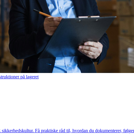
truktioner på lageret
 sikkerhedskultur. Få praktiske råd til, hvordan du dokumenterer, følge