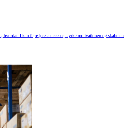
s, hvordan I kan fejre jeres succeser, styrke motivationen og skabe en