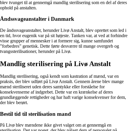
blev tvunget til at gennemgå mandlig sterilisering som en del af deres
ophold på anstalten.
Åndssvageanstalter i Danmark
De åndssvageanstalter, herunder Livø Anstalt, blev oprettet som led i
en tid, hvor eugenik var på sit højeste. Tanken var, at ved at forhindre
visse grupper af mennesker i at formere sig, kunne samfundet
”forbedres” genetisk. Dette førte desværre til mange overgreb og
tvangssterilisationer, herunder på Livø.
Mandlig sterilisering på Livø Anstalt
Mandlig sterilisering, også kendt som kastration af mænd, var en
praksis, der blev udført på Livø Anstalt. Gennem årene blev mange
mænd steriliseret uden deres samtykke eller forståelse for
konsekvenserne af indgrebet. Dette var en krænkelse af deres
grundlæggende rettigheder og har haft varige konsekvenser for dem,
der blev berørt.
Bestil tid til sterilisation mand
På Livø blev mændene ikke givet valget om at gennemgå en
sterilisation. Det var noget, der blev pålagt dem af personalet på