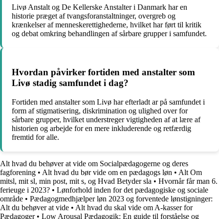
Livø Anstalt og De Kellerske Anstalter i Danmark har en
historie præget af tvangsforanstaltninger, overgreb og
krænkelser af menneskerettighederne, hvilket har ført til kritik
og debat omkring behandlingen af sårbare grupper i samfundet.
Hvordan påvirker fortiden med anstalter som
Livø stadig samfundet i dag?
Fortiden med anstalter som Livø har efterladt ar på samfundet i
form af stigmatisering, diskrimination og ulighed over for
sårbare grupper, hvilket understreger vigtigheden af at lære af
historien og arbejde for en mere inkluderende og retfærdig
fremtid for alle.
Alt hvad du behøver at vide om Socialpædagogerne og deres
fagforening
•
Alt hvad du bør vide om en pædagogs løn
•
Alt Om
mitsl, mit sl, min post, mit s, og Hvad Betyder sla
•
Hvornår får man 6.
ferieuge i 2023?
•
Lønforhold inden for det pædagogiske og sociale
område
•
Pædagogmedhjælper løn 2023 og forventede lønstigninger:
Alt du behøver at vide
•
Alt hvad du skal vide om A-kasser for
Pædagoger
•
Low Arousal Pædagogik: En guide til forståelse og