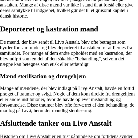
anstalten. Mange af disse mænd var ikke i stand til at forstå eller give
deres samtykke til indgrebet, hvilket gør det til et grusomt kapitel i
dansk historie.
Deporteret og kastration mand
De mænd, der blev sendt til Livø Anstalt, blev ofte betragtet som
byrder for samfundet og blev deporteret til anstalten for at fjernes fra
samfundet. For mange af dem endte opholdet med en kastration, der
blev udført som en del af den såkaldte ”behandling”, selvom det
næppe kan betegnes som etisk eller retfærdigt.
Mænd sterilisation og drengehjem
Mange af mændene, der blev indlagt på Livø Anstalt, havde en fortid
præget af traumer og svigt. Nogle af dem kom direkte fra drengehjem
eller andre institutioner, hvor de havde oplevet mishandling og
forsømmelse. Disse traumer blev ofte forværret af den behandling, de
modtog på Livø, herunder mandlig sterilisering.
Afsluttende tanker om Livø Anstalt
Historien om Livø Anstalt er en trist påmindelse om fortidens synder