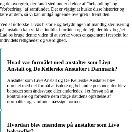
og de overgreb, der fandt sted under dække af ”behandling” og
”forbedring” af samfundet. Det er vigtigt at huske disse historier og
lære af dem, så vi kan undgå lignende overgreb i fremtiden.
Ved at udforske Livøs historie og betydningen af mandlig sterilisering
på anstalten kan vi få et indblik i fortiden og de fejl, der blev begået.
Lad os bruge denne viden til at styrke vores engagement i respekt for
individets rettigheder og værdighed.
Hvad var formålet med anstalter som Livø
Anstalt og De Kellerske Anstalter i Danmark?
Anstalter som Livø Anstalt og De Kellerske Anstalter blev
oprettet med det formål at isolere og behandle personer, der blev
betragtet som åndssvage eller anderledes, i et forsøg på at
kontrollere og forbedre dem ifølge datidens opfattelse af
normalitet og samfundsmæssige normer.
Hvordan blev mændene på anstalter som Livø
behandlet?