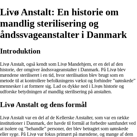
Livø Anstalt: En historie om
mandlig sterilisering og
åndssvageanstalter i Danmark
Introduktion
Livø Anstalt, også kendt som Livø Mandehjem, er en del af den
historie, der omgiver åndssvageanstalter i Danmark. På Livø blev
mændene steriliseret i en tid, hvor sterilisation blev brugt som en
metode til at kontrollere befolkningens vækst og forhindre ”uønskede”
mennesker i at formere sig. Lad os dykke ned i Livøs historie og
udforske betydningen af mandlig sterilisering på anstalten.
Livø Anstalt og dens formål
Livø Anstalt var en del af de Kellerske Anstalter, som var en række
institutioner i Danmark, der havde til formål at forbedre samfundet ved
at isolere og ”behandle” personer, der blev betragtet som uønskede
eller syge. På Livø var fokus primært på mændene, og mange af dem