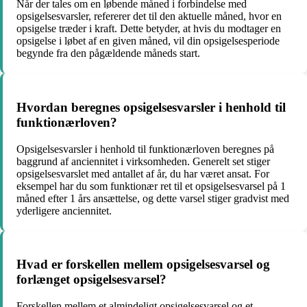
Når der tales om en løbende måned i forbindelse med
opsigelsesvarsler, refererer det til den aktuelle måned, hvor en
opsigelse træder i kraft. Dette betyder, at hvis du modtager en
opsigelse i løbet af en given måned, vil din opsigelsesperiode
begynde fra den pågældende måneds start.
Hvordan beregnes opsigelsesvarsler i henhold til
funktionærloven?
Opsigelsesvarsler i henhold til funktionærloven beregnes på
baggrund af anciennitet i virksomheden. Generelt set stiger
opsigelsesvarslet med antallet af år, du har været ansat. For
eksempel har du som funktionær ret til et opsigelsesvarsel på 1
måned efter 1 års ansættelse, og dette varsel stiger gradvist med
yderligere anciennitet.
Hvad er forskellen mellem opsigelsesvarsel og
forlænget opsigelsesvarsel?
Forskellen mellem et almindeligt opsigelsesvarsel og et