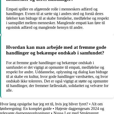
Empati spiller en afgørende rolle i menneskers adfærd og
handlinger. Evnen til at sætte sig i andres sted og forstå deres
følelser kan bidrage til at skabe forståelse, medfølelse og respekt
i samspillet mellem mennesker. Manglende empati kan føre til
egoistisk adfærd og manglende hensyn til andre.
Hvordan kan man arbejde med at fremme gode
handlinger og bekæmpe ondskab i samfundet?
For at fremme gode handlinger og bekæmpe ondskab i
samfundet er det vigtigt at opmuntre til empati, medfølelse og
respekt for andre. Uddannelse, oplysning og dialog kan bidrage
til at skabe en kultur, hvor gode handlinger værdsættes, og hvor
ondskab ikke tolereres. Det er også vigtigt at støtte og opmuntre
til handlinger, der fremmer fællesskab, solidaritet og velvære for
alle.
Hvor lang opsigelse har jeg ret til, hvis jeg bliver fyret?
•
Alt om
lønberegning: En komplet guide
•
Højeste dagpengesats 2024 og
relevante dagpengeoplysninger
•
Nussa Leg med Struktureret