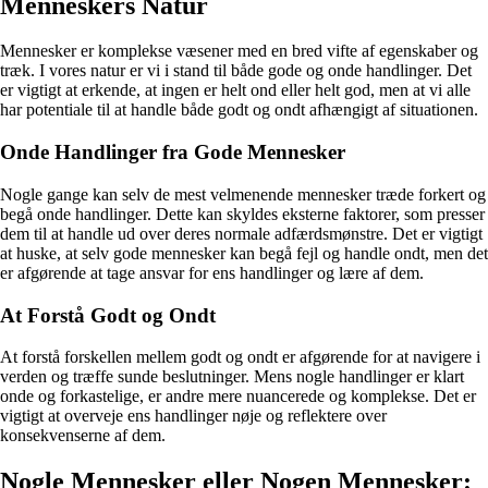
Menneskers Natur
Mennesker er komplekse væsener med en bred vifte af egenskaber og
træk. I vores natur er vi i stand til både gode og onde handlinger. Det
er vigtigt at erkende, at ingen er helt ond eller helt god, men at vi alle
har potentiale til at handle både godt og ondt afhængigt af situationen.
Onde Handlinger fra Gode Mennesker
Nogle gange kan selv de mest velmenende mennesker træde forkert og
begå onde handlinger. Dette kan skyldes eksterne faktorer, som presser
dem til at handle ud over deres normale adfærdsmønstre. Det er vigtigt
at huske, at selv gode mennesker kan begå fejl og handle ondt, men det
er afgørende at tage ansvar for ens handlinger og lære af dem.
At Forstå Godt og Ondt
At forstå forskellen mellem godt og ondt er afgørende for at navigere i
verden og træffe sunde beslutninger. Mens nogle handlinger er klart
onde og forkastelige, er andre mere nuancerede og komplekse. Det er
vigtigt at overveje ens handlinger nøje og reflektere over
konsekvenserne af dem.
Nogle Mennesker eller Nogen Mennesker: