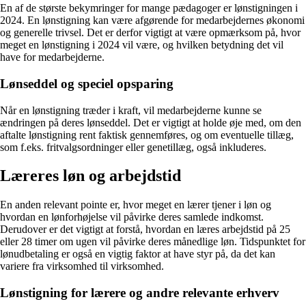
En af de største bekymringer for mange pædagoger er lønstigningen i
2024. En lønstigning kan være afgørende for medarbejdernes økonomi
og generelle trivsel. Det er derfor vigtigt at være opmærksom på, hvor
meget en lønstigning i 2024 vil være, og hvilken betydning det vil
have for medarbejderne.
Lønseddel og speciel opsparing
Når en lønstigning træder i kraft, vil medarbejderne kunne se
ændringen på deres lønseddel. Det er vigtigt at holde øje med, om den
aftalte lønstigning rent faktisk gennemføres, og om eventuelle tillæg,
som f.eks. fritvalgsordninger eller genetillæg, også inkluderes.
Læreres løn og arbejdstid
En anden relevant pointe er, hvor meget en lærer tjener i løn og
hvordan en lønforhøjelse vil påvirke deres samlede indkomst.
Derudover er det vigtigt at forstå, hvordan en læres arbejdstid på 25
eller 28 timer om ugen vil påvirke deres månedlige løn. Tidspunktet for
lønudbetaling er også en vigtig faktor at have styr på, da det kan
variere fra virksomhed til virksomhed.
Lønstigning for lærere og andre relevante erhverv