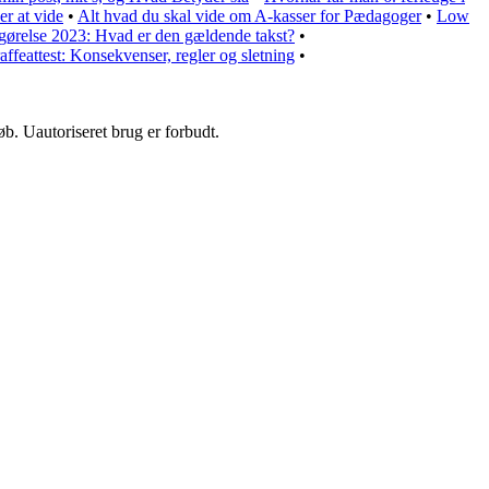
r at vide
•
Alt hvad du skal vide om A-kasser for Pædagoger
•
Low
gørelse 2023: Hvad er den gældende takst?
•
raffeattest: Konsekvenser, regler og sletning
•
b. Uautoriseret brug er forbudt.