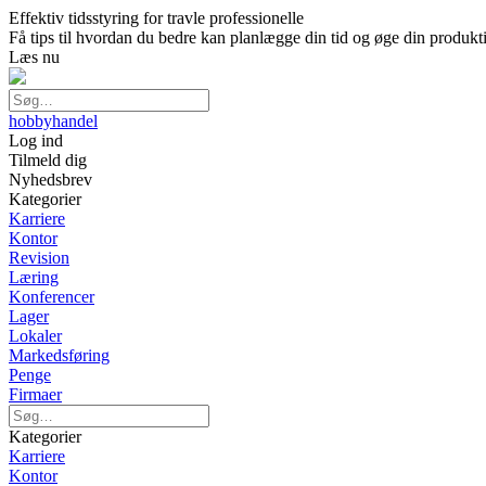
Effektiv tidsstyring for travle professionelle
Få tips til hvordan du bedre kan planlægge din tid og øge din produkti
Læs nu
hobbyhandel
Log ind
Tilmeld dig
Nyhedsbrev
Kategorier
Karriere
Kontor
Revision
Læring
Konferencer
Lager
Lokaler
Markedsføring
Penge
Firmaer
Kategorier
Karriere
Kontor