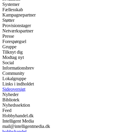
Systemer
Fællesskab
Kampagnepartner
Støtter
Provisionstager
Netværkspartner
Presse
Forespørgsel
Gruppe
Tilknyt dig
Modtag nyt
Social
Informationsbrev
Community
Lokalgruppe
Links i indholdet
Sideoversigt
Nyheder
Bibliotek
Nyhedssektion
Feed
Hobbyhandel.dk
Intelligent Media
mail@intelligentmedia.dk
hobbyhandel