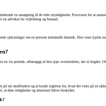
alt indsende en ansøgning til de rette myndigheder. Processen for at anmo
e en advokat for vejledning og bistand.
jerede oplysninger om en persons kriminelle historik. Den viser typisk n
ten?
fter en vis periode, afhængigt af den type overtrædelse, der er begået. O
å sin straffeattest og at kende reglerne for, hvad der vises på en sådan
re, at dine rettigheder og interesser bliver beskyttet.
sk?