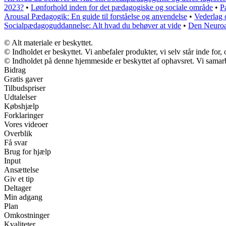
2023?
•
Lønforhold inden for det pædagogiske og sociale område
•
P
Arousal Pædagogik: En guide til forståelse og anvendelse
•
Vederlag 
Socialpædagoguddannelse: Alt hvad du behøver at vide
•
Den Neuroa
© Alt materiale er beskyttet.
© Indholdet er beskyttet. Vi anbefaler produkter, vi selv står inde fo
© Indholdet på denne hjemmeside er beskyttet af ophavsret. Vi samar
Bidrag
Gratis gaver
Tilbudspriser
Udtalelser
Købshjælp
Forklaringer
Vores videoer
Overblik
Få svar
Brug for hjælp
Input
Ansættelse
Giv et tip
Deltager
Min adgang
Plan
Omkostninger
Kvaliteter