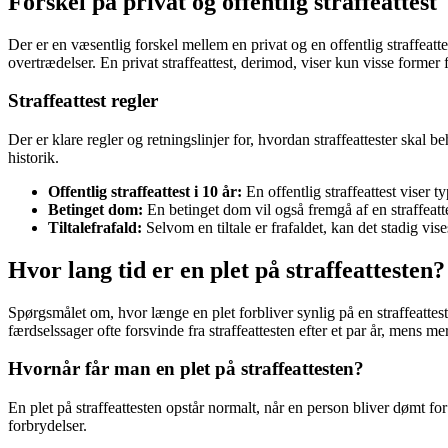
Forskel på privat og offentlig straffeattest
Der er en væsentlig forskel mellem en privat og en offentlig straffeatte
overtrædelser. En privat straffeattest, derimod, viser kun visse former 
Straffeattest regler
Der er klare regler og retningslinjer for, hvordan straffeattester skal b
historik.
Offentlig straffeattest i 10 år:
En offentlig straffeattest viser 
Betinget dom:
En betinget dom vil også fremgå af en straffeatte
Tiltalefrafald:
Selvom en tiltale er frafaldet, kan det stadig vis
Hvor lang tid er en plet på straffeattesten?
Spørgsmålet om, hvor længe en plet forbliver synlig på en straffeatte
færdselssager ofte forsvinde fra straffeattesten efter et par år, mens me
Hvornår får man en plet på straffeattesten?
En plet på straffeattesten opstår normalt, når en person bliver dømt for
forbrydelser.