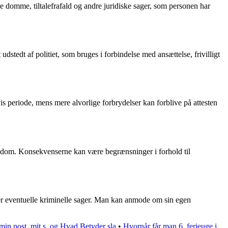
de domme, tiltalefrafald og andre juridiske sager, som personen har
 udstedt af politiet, som bruges i forbindelse med ansættelse, frivilligt
vis periode, mens mere alvorlige forbrydelser kan forblive på attesten
et dom. Konsekvenserne kan være begrænsninger i forhold til
ver eventuelle kriminelle sager. Man kan anmode om sin egen
 min post, mit s, og Hvad Betyder sla
•
Hvornår får man 6. ferieuge i