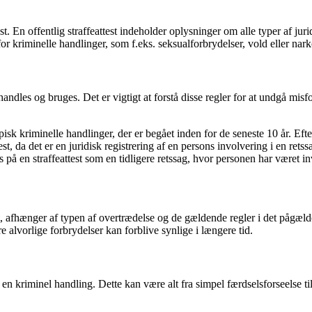
st. En offentlig straffeattest indeholder oplysninger om alle typer af ju
for kriminelle handlinger, som f.eks. seksualforbrydelser, vold eller nark
ehandles og bruges. Det er vigtigt at forstå disse regler for at undgå misfo
typisk kriminelle handlinger, der er begået inden for de seneste 10 år. Ef
st, da det er en juridisk registrering af en persons involvering i en rets
es på en straffeattest som en tidligere retssag, hvor personen har været in
st, afhænger af typen af overtrædelse og de gældende regler i det pågæl
re alvorlige forbrydelser kan forblive synlige i længere tid.
 en kriminel handling. Dette kan være alt fra simpel færdselsforseelse ti