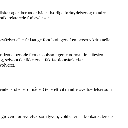
ridiske sager, herunder både alvorlige forbrydelser og mindre
otikarelaterede forbrydelser.
rståelser eller fejlagtige fortolkninger af en persons kriminelle
ter denne periode fjernes oplysningerne normalt fra attesten.
sag, selvom der ikke er en faktisk domsfældelse.
volveret.
dende land eller område. Generelt vil mindre overtrædelser som
l grovere forbrydelser som tyveri, vold eller narkotikarelaterede