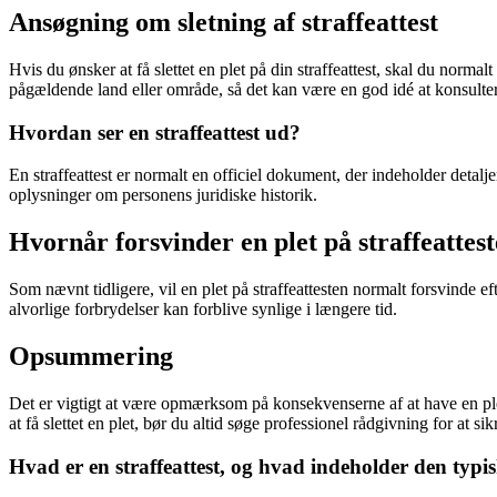
Ansøgning om sletning af straffeattest
Hvis du ønsker at få slettet en plet på din straffeattest, skal du norm
pågældende land eller område, så det kan være en god idé at konsulter
Hvordan ser en straffeattest ud?
En straffeattest er normalt en officiel dokument, der indeholder detal
oplysninger om personens juridiske historik.
Hvornår forsvinder en plet på straffeattes
Som nævnt tidligere, vil en plet på straffeattesten normalt forsvinde e
alvorlige forbrydelser kan forblive synlige i længere tid.
Opsummering
Det er vigtigt at være opmærksom på konsekvenserne af at have en plet p
at få slettet en plet, bør du altid søge professionel rådgivning for at sik
Hvad er en straffeattest, og hvad indeholder den typi