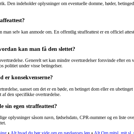
historik. Den indeholder oplysninger om eventuelle domme, bøder, betinge
affeattest?
om man selv kan anmode om. En offentlig straffeattest er en officiel attest
hvordan kan man få den slettet?
e overtrædelse. Generelt set kan mindre overtrædelser forsvinde efter en 
 politiet under visse betingelser.
ad er konsekvenserne?
vertrædelse, uanset om det er en bøde, en betinget dom eller en ubeting
igt af den specifikke overtrædelse.
 sin egen straffeattest?
sonlige oplysninger såsom navn, fødselsdato, CPR-nummer og en liste o
tet.
ning
•
Alt hvad du bør vide om en pædagogs løn
•
Alt Om mitsl, mit sl,