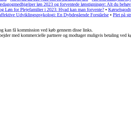
ædagogmedhjælper løn 2023 og forventede lønstigninger: Alt du behøve
og Løn for Plejefamilier i 2023: Hvad kan man forvente?
•
Kørselsgodt
ffektive Udviklingspsykologi: En Dybdegående Forståelse
•
Plet på st
r, og kan få kommission ved køb gennem disse links.
bejder med kommercielle partnere og modtager muligvis betaling ved kø