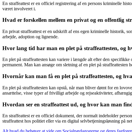
En straffeattest er en officiel registrering af en persons kriminelle 
været involveret i.
Hvad er forskellen mellem en privat og en offentlig str
En privat straffeattest er en udskrift af ens egen kriminelle historik, s
arbejde, adoption og lignende.
Hvor lang tid har man en plet på straffeattesten, og 
En plet på straffeattesten kan variere i længde alt efter den specifikk
permanent. Man kan ansøge om sletning af en plet på straffeattesten hos
Hvornår kan man få en plet på straffeattesten, og hv
En plet på straffeattesten kan opstå, når man bliver dømt for en lovo
ansættelse, visse typer af frivilligt arbejde og rejseaktiviteter, afhæng
Hvordan ser en straffeattest ud, og hvor kan man finde
En straffeattest er en officiel dokument, der normalt indeholder per
straffeattest hos politiet eller via en digital selvbetjeningsløsning på net
Alt hvad du behøver at vide om Socialpædagogerne og deres fagfore