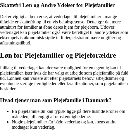
Skattefri Løn og Andre Ydelser for Plejefamilier
Det er vigtigt at bemærke, at vederlaget til plejefamilier i mange
tilfælde er skattefrit op til en vis beløbsgrænse. Dette gør det mere
attraktivt for familier at åbne deres hjem for plejebørn. Udover
vederlaget kan plejefamilier også være berettiget til andre ydelser som
eksempelvis økonomisk støtte til ferier, ekstraordinære udgifter og
aflastningstilbud.
Løn for Plejefamilier og Plejeforældre
I tillæg til vederlaget kan der være mulighed for en egentlig løn til
plejefamilier, især hvis de har valgt at arbejde som plejefamilie på fuld
tid. Lønnen kan variere alt efter plejebarnets behov, arbejdstimer og
eventuelle særlige færdigheder eller kvalifikationer, som plejefamilien
besidder.
Hvad tjener man som Plejefamilie i Danmark?
En plejefamilieløn kan typisk ligge på flere tusinde kroner om
måneden, afhængigt af omstændighederne.
Nogle plejefamilier får både vederlag og løn, mens andre
modtager kun vederlag.