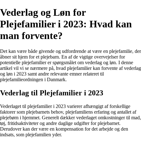
Vederlag og Løn for
Plejefamilier i 2023: Hvad kan
man forvente?
Det kan være både givende og udfordrende at være en plejefamilie, der
åbner sit hjem for et plejebarn. En af de vigtige overvejelser for
potentielle plejefamilier er spørgsmålet om vederlag og løn. I denne
artikel vil vi se nærmere på, hvad plejefamilier kan forvente af vederlag
og løn i 2023 samt andre relevante emner relateret til
plejefamilieordningen i Danmark.
Vederlag til Plejefamilier i 2023
Vederlaget til plejefamilier i 2023 varierer afhængigt af forskellige
faktorer som plejebarnets behov, plejefamiliens erfaring og antallet af
plejebørn i hjemmet. Generelt dækker vederlaget omkostninger til mad,
tøj, fritidsaktiviteter og andre daglige udgifter for plejebarnet.
Derudover kan der være en kompensation for det arbejde og den
indsats, som plejefamilien yder.