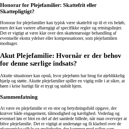
Honorar for Plejefamilier: Skattefrit eller
Skattepligtigt?
Honorar for plejefamilier kan typisk være skattefrit op til et vis beløb,
men det kan variere afhængigt af specifikke regler og retningslinjer.
Det er vigtigt at være klar over den skattemæssige behandling af
eventuelle ekstra ydelser eller kompensationer, som plejefamilien
modtager.
Akut Plejefamilie: Hvornår er der behov
for denne særlige indsats?
Akutte situationer kan opstå, hvor plejebørn har brug for øjeblikkelig
hjælp og støtte. Akutte plejefamilier spiller en vigtig rolle i at sikre, at
børn i krise hurtigt får et trygt og stabilt hjem.
Sammenfatning
At være en plejefamilie er en stor og betydningsfuld opgave, der
kræver både engagement, tålmodighed og kærlighed. Vederlag og
eventuel løn er blot en del af det samlede billede, når man overvejer at
blive plejefamilie. Det er vigtigt at undersøge og få klarhed over de
økonomiske vilkår og muligheder, der kommer med rollen som