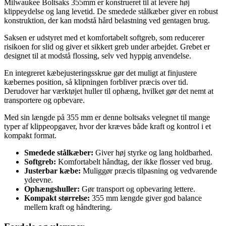
Milwaukee Boltsaks 355mm er konstrueret til at levere høj
klippeydelse og lang levetid. De smedede stålkæber giver en robust
konstruktion, der kan modstå hård belastning ved gentagen brug.
Saksen er udstyret med et komfortabelt softgreb, som reducerer
risikoen for slid og giver et sikkert greb under arbejdet. Grebet er
designet til at modstå flossing, selv ved hyppig anvendelse.
En integreret kæbejusteringsskrue gør det muligt at finjustere
kæbernes position, så klipningen forbliver præcis over tid.
Derudover har værktøjet huller til ophæng, hvilket gør det nemt at
transportere og opbevare.
Med sin længde på 355 mm er denne boltsaks velegnet til mange
typer af klippeopgaver, hvor der kræves både kraft og kontrol i et
kompakt format.
Smedede stålkæber:
Giver høj styrke og lang holdbarhed.
Softgreb:
Komfortabelt håndtag, der ikke flosser ved brug.
Justerbar kæbe:
Muliggør præcis tilpasning og vedvarende
ydeevne.
Ophængshuller:
Gør transport og opbevaring lettere.
Kompakt størrelse:
355 mm længde giver god balance
mellem kraft og håndtering.