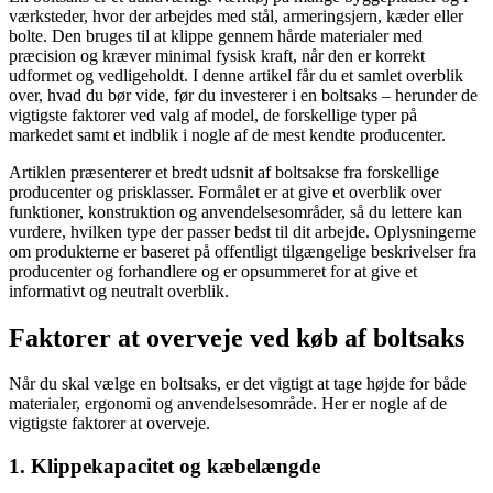
værksteder, hvor der arbejdes med stål, armeringsjern, kæder eller
bolte. Den bruges til at klippe gennem hårde materialer med
præcision og kræver minimal fysisk kraft, når den er korrekt
udformet og vedligeholdt. I denne artikel får du et samlet overblik
over, hvad du bør vide, før du investerer i en boltsaks – herunder de
vigtigste faktorer ved valg af model, de forskellige typer på
markedet samt et indblik i nogle af de mest kendte producenter.
Artiklen præsenterer et bredt udsnit af boltsakse fra forskellige
producenter og prisklasser. Formålet er at give et overblik over
funktioner, konstruktion og anvendelsesområder, så du lettere kan
vurdere, hvilken type der passer bedst til dit arbejde. Oplysningerne
om produkterne er baseret på offentligt tilgængelige beskrivelser fra
producenter og forhandlere og er opsummeret for at give et
informativt og neutralt overblik.
Faktorer at overveje ved køb af boltsaks
Når du skal vælge en boltsaks, er det vigtigt at tage højde for både
materialer, ergonomi og anvendelsesområde. Her er nogle af de
vigtigste faktorer at overveje.
1. Klippekapacitet og kæbelængde