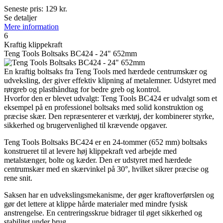
Seneste pris:
129
kr.
Se detaljer
Mere information
6
Kraftig klippekraft
Teng Tools Boltsaks BC424 - 24" 652mm
En kraftig boltsaks fra Teng Tools med hærdede centrumskær og
udveksling, der giver effektiv klipning af metalemner. Udstyret med
rørgreb og plasthåndtag for bedre greb og kontrol.
Hvorfor den er blevet udvalgt: Teng Tools BC424 er udvalgt som et
eksempel på en professionel boltsaks med solid konstruktion og
præcise skær. Den repræsenterer et værktøj, der kombinerer styrke,
sikkerhed og brugervenlighed til krævende opgaver.
Teng Tools Boltsaks BC424 er en 24-tommer (652 mm) boltsaks
konstrueret til at levere høj klippekraft ved arbejde med
metalstænger, bolte og kæder. Den er udstyret med hærdede
centrumskær med en skærvinkel på 30°, hvilket sikrer præcise og
rene snit.
Saksen har en udvekslingsmekanisme, der øger kraftoverførslen og
gør det lettere at klippe hårde materialer med mindre fysisk
anstrengelse. En centreringsskrue bidrager til øget sikkerhed og
stabilitet under brug.