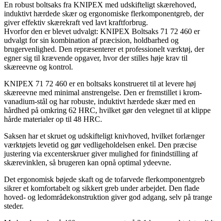
En robust boltsaks fra KNIPEX med udskifteligt skærehoved,
induktivt hærdede skær og ergonomiske flerkomponentgreb, der
giver effektiv skærekraft ved lavt kraftforbrug.
Hvorfor den er blevet udvalgt: KNIPEX Boltsaks 71 72 460 er
udvalgt for sin kombination af præcision, holdbarhed og
brugervenlighed. Den repræsenterer et professionelt værktøj, der
egner sig til krævende opgaver, hvor der stilles høje krav til
skæreevne og kontrol.
KNIPEX 71 72 460 er en boltsaks konstrueret til at levere høj
skæreevne med minimal anstrengelse. Den er fremstillet i krom-
vanadium-stål og har robuste, induktivt hærdede skær med en
hårdhed på omkring 62 HRC, hvilket gør den velegnet til at klippe
hårde materialer op til 48 HRC.
Saksen har et skruet og udskifteligt knivhoved, hvilket forlænger
værktøjets levetid og gør vedligeholdelsen enkel. Den præcise
justering via excenterskruer giver mulighed for finindstilling af
skærevinklen, så brugeren kan opnå optimal ydeevne.
Det ergonomisk bøjede skaft og de tofarvede flerkomponentgreb
sikrer et komfortabelt og sikkert greb under arbejdet. Den flade
hoved- og ledområdekonstruktion giver god adgang, selv på trange
steder.