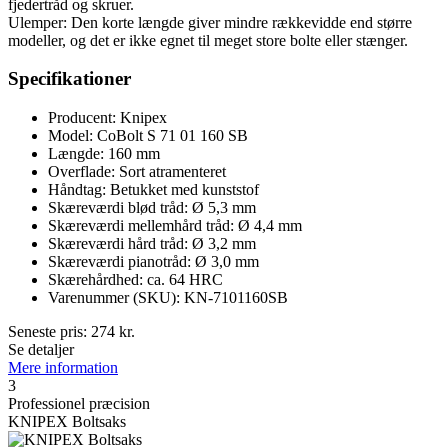
fjedertråd og skruer.
Ulemper: Den korte længde giver mindre rækkevidde end større
modeller, og det er ikke egnet til meget store bolte eller stænger.
Specifikationer
Producent: Knipex
Model: CoBolt S 71 01 160 SB
Længde: 160 mm
Overflade: Sort atramenteret
Håndtag: Betukket med kunststof
Skæreværdi blød tråd: Ø 5,3 mm
Skæreværdi mellemhård tråd: Ø 4,4 mm
Skæreværdi hård tråd: Ø 3,2 mm
Skæreværdi pianotråd: Ø 3,0 mm
Skærehårdhed: ca. 64 HRC
Varenummer (SKU): KN-7101160SB
Seneste pris:
274
kr.
Se detaljer
Mere information
3
Professionel præcision
KNIPEX Boltsaks