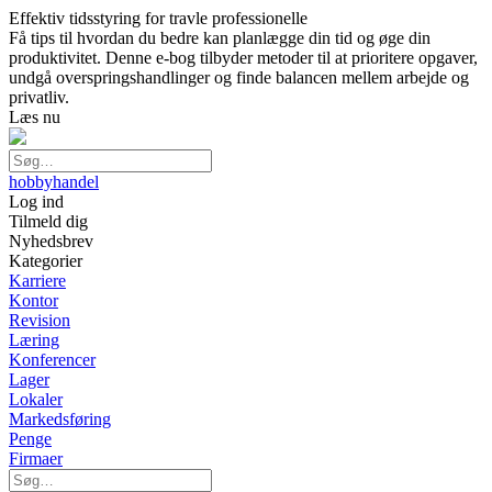
Effektiv tidsstyring for travle professionelle
Få tips til hvordan du bedre kan planlægge din tid og øge din
produktivitet. Denne e-bog tilbyder metoder til at prioritere opgaver,
undgå overspringshandlinger og finde balancen mellem arbejde og
privatliv.
Læs nu
hobbyhandel
Log ind
Tilmeld dig
Nyhedsbrev
Kategorier
Karriere
Kontor
Revision
Læring
Konferencer
Lager
Lokaler
Markedsføring
Penge
Firmaer