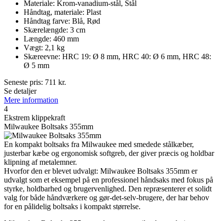
Materiale: Krom-vanadium-stål, Stål
Håndtag, materiale: Plast
Håndtag farve: Blå, Rød
Skærelængde: 3 cm
Længde: 460 mm
Vægt: 2,1 kg
Skæreevne: HRC 19: Ø 8 mm, HRC 40: Ø 6 mm, HRC 48:
Ø 5 mm
Seneste pris:
711
kr.
Se detaljer
Mere information
4
Ekstrem klippekraft
Milwaukee Boltsaks 355mm
En kompakt boltsaks fra Milwaukee med smedede stålkæber,
justerbar kæbe og ergonomisk softgreb, der giver præcis og holdbar
klipning af metalemner.
Hvorfor den er blevet udvalgt: Milwaukee Boltsaks 355mm er
udvalgt som et eksempel på en professionel håndsaks med fokus på
styrke, holdbarhed og brugervenlighed. Den repræsenterer et solidt
valg for både håndværkere og gør-det-selv-brugere, der har behov
for en pålidelig boltsaks i kompakt størrelse.