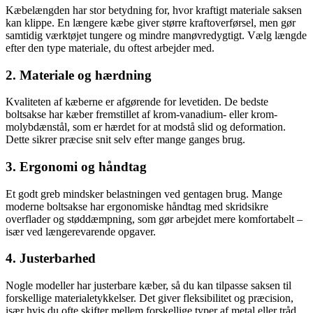
Kæbelængden har stor betydning for, hvor kraftigt materiale saksen
kan klippe. En længere kæbe giver større kraftoverførsel, men gør
samtidig værktøjet tungere og mindre manøvredygtigt. Vælg længde
efter den type materiale, du oftest arbejder med.
2. Materiale og hærdning
Kvaliteten af kæberne er afgørende for levetiden. De bedste
boltsakse har kæber fremstillet af krom-vanadium- eller krom-
molybdænstål, som er hærdet for at modstå slid og deformation.
Dette sikrer præcise snit selv efter mange ganges brug.
3. Ergonomi og håndtag
Et godt greb mindsker belastningen ved gentagen brug. Mange
moderne boltsakse har ergonomiske håndtag med skridsikre
overflader og støddæmpning, som gør arbejdet mere komfortabelt –
især ved længerevarende opgaver.
4. Justerbarhed
Nogle modeller har justerbare kæber, så du kan tilpasse saksen til
forskellige materialetykkelser. Det giver fleksibilitet og præcision,
især hvis du ofte skifter mellem forskellige typer af metal eller tråd.