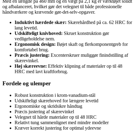
Med en længde på 460 mm og en vægt på 2,1 kg er værktøjet solidt
og afbalanceret, hvilket gør det velegnet til både professionelle
håndværkere og krævende gør-det-selv-opgaver.
Induktivt hærdede skær:
Skærehårdhed på ca. 62 HRC for
lang levetid.
Udskifteligt knivhoved:
Skruet konstruktion gør
vedligeholdelse nem.
Ergonomisk design:
Bøjet skaft og flerkomponentgreb for
komfortabel brug.
Præcis justering:
Excenterskruer muliggør finindstilling af
skærevinkel.
Høj skæreevne:
Effektiv klipning af materialer op til 48
HRC med lavt kraftforbrug.
Fordele og ulemper
Robust konstruktion i krom-vanadium-stål
Udskifteligt skærehoved for længere levetid
Ergonomiske og skridsikre håndtag
Præcis justering af skærevinkel
Velegnet til hårde materialer op til 48 HRC
Relativt tung sammenlignet med mindre modeller
Kræver korrekt justering for optimal ydeevne