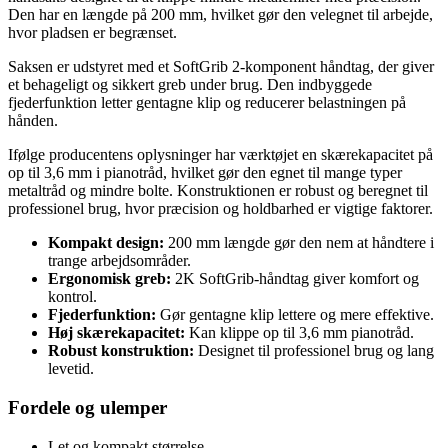
Den har en længde på 200 mm, hvilket gør den velegnet til arbejde,
hvor pladsen er begrænset.
Saksen er udstyret med et SoftGrib 2-komponent håndtag, der giver
et behageligt og sikkert greb under brug. Den indbyggede
fjederfunktion letter gentagne klip og reducerer belastningen på
hånden.
Ifølge producentens oplysninger har værktøjet en skærekapacitet på
op til 3,6 mm i pianotråd, hvilket gør den egnet til mange typer
metaltråd og mindre bolte. Konstruktionen er robust og beregnet til
professionel brug, hvor præcision og holdbarhed er vigtige faktorer.
Kompakt design:
200 mm længde gør den nem at håndtere i
trange arbejdsområder.
Ergonomisk greb:
2K SoftGrib-håndtag giver komfort og
kontrol.
Fjederfunktion:
Gør gentagne klip lettere og mere effektive.
Høj skærekapacitet:
Kan klippe op til 3,6 mm pianotråd.
Robust konstruktion:
Designet til professionel brug og lang
levetid.
Fordele og ulemper
Let og kompakt størrelse