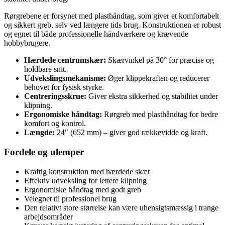
Rørgrebene er forsynet med plasthåndtag, som giver et komfortabelt
og sikkert greb, selv ved længere tids brug. Konstruktionen er robust
og egnet til både professionelle håndværkere og krævende
hobbybrugere.
Hærdede centrumskær:
Skærvinkel på 30° for præcise og
holdbare snit.
Udvekslingsmekanisme:
Øger klippekraften og reducerer
behovet for fysisk styrke.
Centreringsskrue:
Giver ekstra sikkerhed og stabilitet under
klipning.
Ergonomiske håndtag:
Rørgreb med plasthåndtag for bedre
komfort og kontrol.
Længde:
24" (652 mm) – giver god rækkevidde og kraft.
Fordele og ulemper
Kraftig konstruktion med hærdede skær
Effektiv udveksling for lettere klipning
Ergonomiske håndtag med godt greb
Velegnet til professionel brug
Den relativt store størrelse kan være uhensigtsmæssig i trange
arbejdsområder