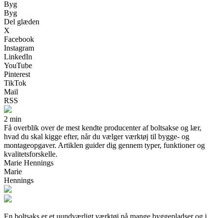
Byg
Byg
Del glæden
X
Facebook
Instagram
LinkedIn
YouTube
Pinterest
TikTok
Mail
RSS
2 min
Få overblik over de mest kendte producenter af boltsakse og lær,
hvad du skal kigge efter, når du vælger værktøj til bygge- og
montageopgaver. Artiklen guider dig gennem typer, funktioner og
kvalitetsforskelle.
Marie Hennings
Marie
Hennings
En boltsaks er et uundværligt værktøj på mange byggepladser og i