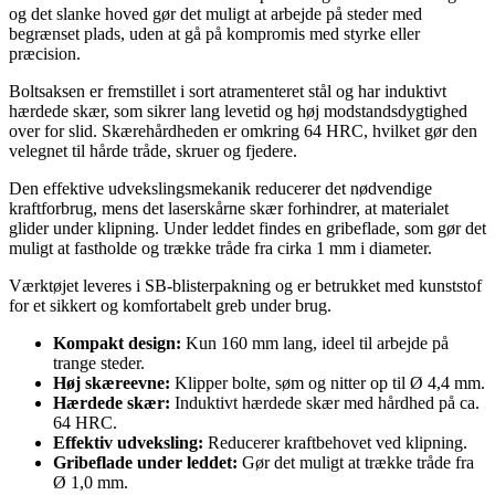
og det slanke hoved gør det muligt at arbejde på steder med
begrænset plads, uden at gå på kompromis med styrke eller
præcision.
Boltsaksen er fremstillet i sort atramenteret stål og har induktivt
hærdede skær, som sikrer lang levetid og høj modstandsdygtighed
over for slid. Skærehårdheden er omkring 64 HRC, hvilket gør den
velegnet til hårde tråde, skruer og fjedere.
Den effektive udvekslingsmekanik reducerer det nødvendige
kraftforbrug, mens det laserskårne skær forhindrer, at materialet
glider under klipning. Under leddet findes en gribeflade, som gør det
muligt at fastholde og trække tråde fra cirka 1 mm i diameter.
Værktøjet leveres i SB-blisterpakning og er betrukket med kunststof
for et sikkert og komfortabelt greb under brug.
Kompakt design:
Kun 160 mm lang, ideel til arbejde på
trange steder.
Høj skæreevne:
Klipper bolte, søm og nitter op til Ø 4,4 mm.
Hærdede skær:
Induktivt hærdede skær med hårdhed på ca.
64 HRC.
Effektiv udveksling:
Reducerer kraftbehovet ved klipning.
Gribeflade under leddet:
Gør det muligt at trække tråde fra
Ø 1,0 mm.