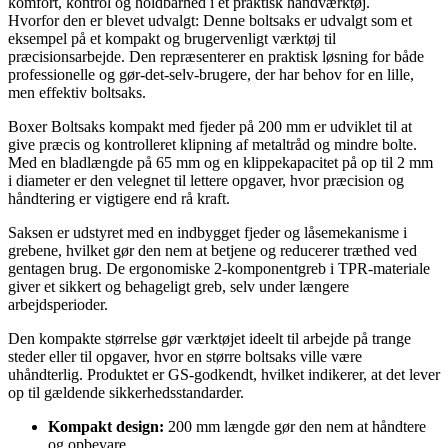
komfort, kontrol og holdbarhed i et praktisk håndværktøj.
Hvorfor den er blevet udvalgt: Denne boltsaks er udvalgt som et
eksempel på et kompakt og brugervenligt værktøj til
præcisionsarbejde. Den repræsenterer en praktisk løsning for både
professionelle og gør-det-selv-brugere, der har behov for en lille,
men effektiv boltsaks.
Boxer Boltsaks kompakt med fjeder på 200 mm er udviklet til at
give præcis og kontrolleret klipning af metaltråd og mindre bolte.
Med en bladlængde på 65 mm og en klippekapacitet på op til 2 mm
i diameter er den velegnet til lettere opgaver, hvor præcision og
håndtering er vigtigere end rå kraft.
Saksen er udstyret med en indbygget fjeder og låsemekanisme i
grebene, hvilket gør den nem at betjene og reducerer træthed ved
gentagen brug. De ergonomiske 2-komponentgreb i TPR-materiale
giver et sikkert og behageligt greb, selv under længere
arbejdsperioder.
Den kompakte størrelse gør værktøjet ideelt til arbejde på trange
steder eller til opgaver, hvor en større boltsaks ville være
uhåndterlig. Produktet er GS-godkendt, hvilket indikerer, at det lever
op til gældende sikkerhedsstandarder.
Kompakt design:
200 mm længde gør den nem at håndtere
og opbevare.