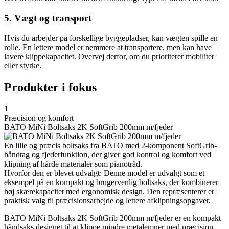
5. Vægt og transport
Hvis du arbejder på forskellige byggepladser, kan vægten spille en
rolle. En lettere model er nemmere at transportere, men kan have
lavere klippekapacitet. Overvej derfor, om du prioriterer mobilitet
eller styrke.
Produkter i fokus
1
Præcision og komfort
BATO MiNi Boltsaks 2K SoftGrib 200mm m/fjeder
En lille og præcis boltsaks fra BATO med 2-komponent SoftGrib-
håndtag og fjederfunktion, der giver god kontrol og komfort ved
klipning af hårde materialer som pianotråd.
Hvorfor den er blevet udvalgt: Denne model er udvalgt som et
eksempel på en kompakt og brugervenlig boltsaks, der kombinerer
høj skærekapacitet med ergonomisk design. Den repræsenterer et
praktisk valg til præcisionsarbejde og lettere afklipningsopgaver.
BATO MiNi Boltsaks 2K SoftGrib 200mm m/fjeder er en kompakt
håndsaks designet til at klippe mindre metalemner med præcision.