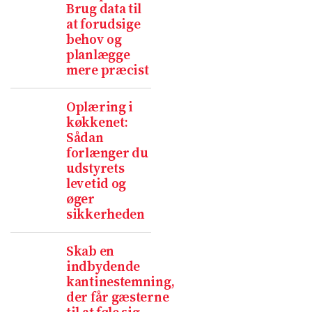
Brug data til
at forudsige
behov og
planlægge
mere præcist
Oplæring i
køkkenet:
Sådan
forlænger du
udstyrets
levetid og
øger
sikkerheden
Skab en
indbydende
kantinestemning,
der får gæsterne